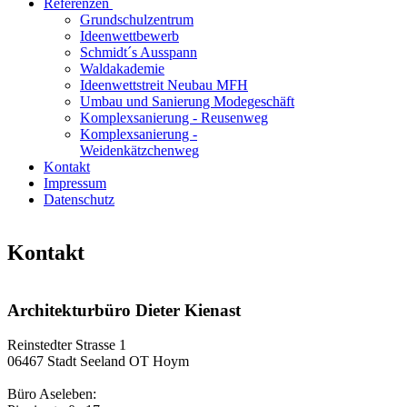
Referenzen
Grundschulzentrum
Ideenwettbewerb
Schmidt´s Ausspann
Waldakademie
Ideenwettstreit Neubau MFH
Umbau und Sanierung Modegeschäft
Komplexsanierung - Reusenweg
Komplexsanierung -
Weidenkätzchenweg
Kontakt
Impressum
Datenschutz
Kontakt
Architekturbüro Dieter Kienast
Reinstedter Strasse 1
06467 Stadt Seeland OT Hoym
Büro Aseleben: